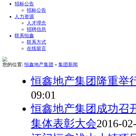
招标公告
招标公告
人力资源
人才理念
招聘信息
联系恒鑫
联系方式
在线留言
您的位置:
恒鑫地产集团
»
集团新闻
恒鑫地产集团隆重举行
09:01
恒鑫地产集团成功召开
集体表彰大会
2016-02-