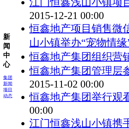
江门恒鑫浅山小镇项
2015-12-21 00:00
恒鑫地产项目销售微信
新
山小镇举办“宠物情缘
闻
恒鑫地产集团组织营
中
心
恒鑫地产集团管理层
集团
2015-11-02 00:00
新闻
项目
恒鑫地产集团举行观
动态
00:00
江门恒鑫浅山小镇携